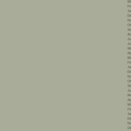
Mä
Fe
Ja
De
No
Ok
Se
Au
Ju
Ju
Ma
Ap
Mä
Fe
Ja
De
No
Ok
Se
Ju
Ma
Ap
Mä
Fe
Ja
De
No
Ok