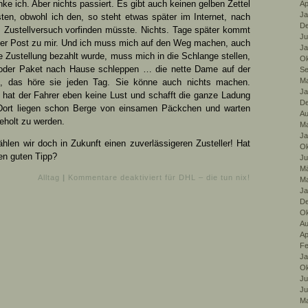
ke ich. Aber nichts passiert. Es gibt auch keinen gelben Zettel
Ap
Ja
sten, obwohl ich den, so steht etwas später im Internet, nach
De
m Zustellversuch vorfinden müsste. Nichts. Tage später kommt
Ju
 per Post zu mir. Und ich muss mich auf den Weg machen, auch
Ja
e Zustellung bezahlt wurde, muss mich in die Schlange stellen,
Ok
oder Paket nach Hause schleppen … die nette Dame auf der
Se
Ma
t, das höre sie jeden Tag. Sie könne auch nichts machen.
Ja
 hat der Fahrer eben keine Lust und schafft die ganze Ladung
De
Dort liegen schon Berge von einsamen Päckchen und warten
Au
eholt zu werden.
Ma
Ja
hlen wir doch in Zukunft einen zuverlässigeren Zusteller! Hat
Ok
en guten Tipp?
Ju
Mä
Alltag
|
Kommentare deaktiviert
für DHL – die tun nix!
Ma
Ja
De
Ok
Au
Ap
Fe
Ja
Ok
Ju
Ju
Ma