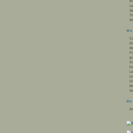
IB
La
Sp
Th
Wo
We
Ca
De
di
F
gr
Gr
ho
La
Le
Gr
Ma
Ve
Me
An