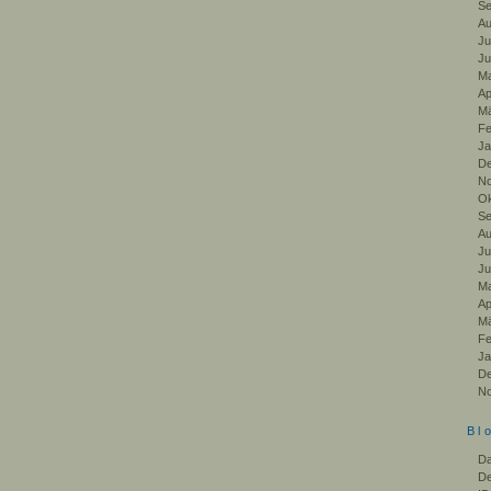
Se
Au
Ju
Ju
Ma
Ap
Mä
Fe
Ja
De
No
Ok
Se
Au
Ju
Ju
Ma
Ap
Mä
Fe
Ja
De
No
Bl
Da
De