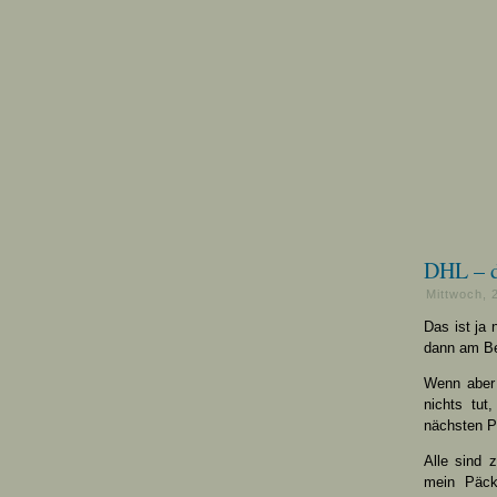
DHL – d
Mittwoch, 
Das ist ja 
dann am Be
Wenn aber 
nichts tut
nächsten Po
Alle sind 
mein Päckc