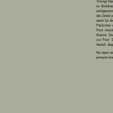
Timing! Den
im Briefka
erfolglose
der Zettel
wenn für di
Päckchen 
Post mein
Klasse. Da
zur Post. 
darauf, abg
Na dann wä
jemand ein