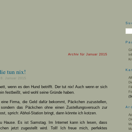
thoitsch
Su
Pa
Gl
Archiv für Januar 2015
In
Kr
ie tun nix!
Ka
Al
28. Januar 2015
De
nett, wenn es den Hund betrifft. Der tut nix! Auch wenn er sich
Fi
Fo
in festbeißt, wird wohl seine Gründe haben.
(5
eine Firma, die Geld dafür bekommt, Päckchen zuzustellen,
, sondern das Päckchen ohne einen Zustellungsversuch zur
Ar
st, sprich: Abhol-Station bringt, dann könnte ich kotzen.
Ap
Ok
zu Hause. Es ist Samstag. Im Internet kann ich lesen, dass
Ma
hen jetzt zugestellt wird. Toll! Ich freue mich, perfektes
Ma