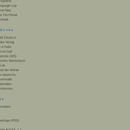
-Klartext
nguage Log
rachlog
e Fischbowl
rtistik
blinks
fé Deutsch
ike Verlag
e d-Seite
orum DaF
ammis (IdS)
imms Wörterbuch
r.de
nd der Wörter
o deutsche
ammatik
terialien
rbformen
ta
melden