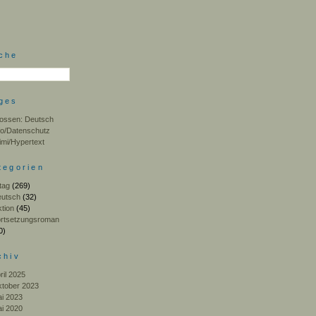
che
ges
ossen: Deutsch
fo/Datenschutz
imi/Hypertext
tegorien
ltag
(269)
utsch
(32)
ktion
(45)
rtsetzungsroman
0)
chiv
ril 2025
tober 2023
i 2023
i 2020