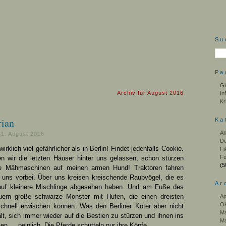
thoitsch
Su
Pa
Gl
Archiv für August 2016
In
Kr
ian
Ka
Al
31. August 2016
De
wirklich viel gefährlicher als in Berlin! Findet jedenfalls Cookie.
Fi
Fo
 wir die letzten Häuser hinter uns gelassen, schon stürzen
(5
ige Mähmaschinen auf meinen armen Hund! Traktoren fahren
n uns vorbei. Über uns kreisen kreischende Raubvögel, die es
Ar
auf kleinere Mischlinge abgesehen haben. Und am Fuße des
auern große schwarze Monster mit Hufen, die einen dreisten
Ap
Ok
schnell erwischen können. Was den Berliner Köter aber nicht
Ma
t, sich immer wieder auf die Bestien zu stürzen und ihnen ins
Ma
len … peinlich. Die Pferde schütteln nur ihre Köpfe.