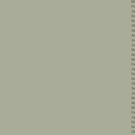
Mä
Fe
Ja
De
No
Ok
Se
Au
Ju
Ju
Ma
Ap
Mä
Fe
Ja
De
No
Ok
Se
Ju
Ma
Ap
Mä
Fe
Ja
De
No
Ok