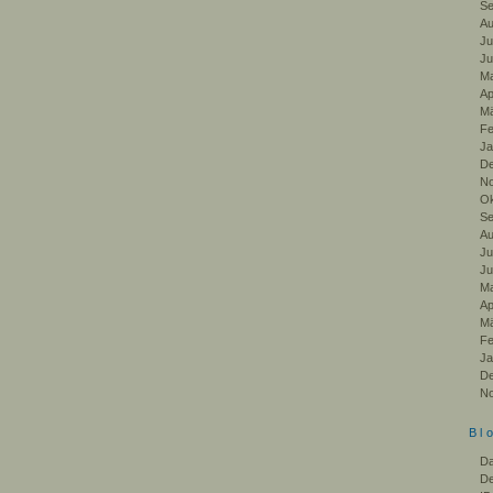
Se
Au
Ju
Ju
Ma
Ap
Mä
Fe
Ja
De
No
Ok
Se
Au
Ju
Ju
Ma
Ap
Mä
Fe
Ja
De
No
Bl
Da
De