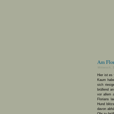
Am Flor
Mittwoch, 
Hier ist es 
Kaum haben
sich ries
brüllend a
vor allem 
Florians l
Hund blitz
davon abhäl
Ohr zu brül