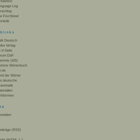
-Klartext
nguage Log
rachlog
e Fischbowl
rtistik
blinks
fé Deutsch
ike Verlag
e d-Seite
orum DaF
ammis (IdS)
imms Wörterbuch
r.de
nd der Wörter
o deutsche
ammatik
terialien
rbformen
ta
melden