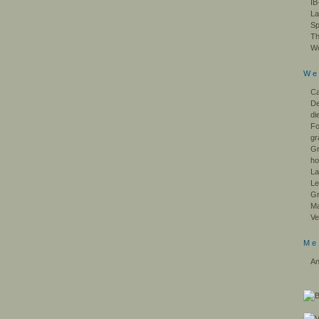
IB
La
Sp
Th
Wo
We
Ca
De
di
F
gr
Gr
ho
La
Le
Gr
Ma
Ve
Me
An