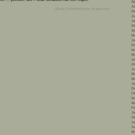
Ap
Ja
für
Alltag
|
Kommentare deaktiviert
De
Am
Ju
Florian
Ja
Ok
Se
Ma
Ja
De
Au
Ma
Ja
Ok
Ju
Mä
Ma
Ja
De
Ok
Au
Ap
Fe
Ja
Ok
Ju
Ju
Ma