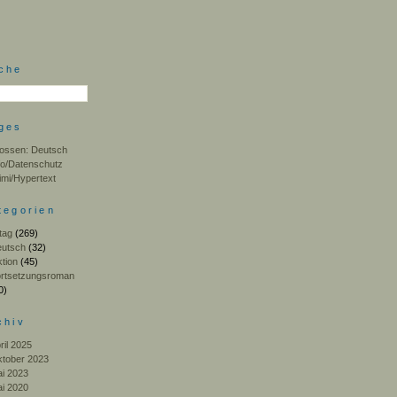
che
ges
ossen: Deutsch
fo/Datenschutz
imi/Hypertext
tegorien
ltag
(269)
utsch
(32)
ktion
(45)
rtsetzungsroman
0)
chiv
ril 2025
tober 2023
i 2023
i 2020